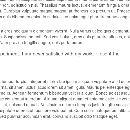
n, sollicitudin nisl. Phasellus mauris lectus, elementum fringilla ornar
at. Curabitur vulputate magna magna, at rhoncus leo pretium ut. Praese
Duis quis bibendum dolor. In sodales leo enim, eget pharetra purus cong
m a eros nec quam elementum viverra. Nulla varius ut leo quis element
is. Suspendisse potenti. Sed vestibulum, eros quis pharetra ultrices, dol
 Nam gravida fringilla augue, quis porta purus.
xperiment. I am never satisfied with my work. I resent the
empor turpis. Integer et nibh vitae ipsum aliquam vulputate at id dolo
urna, sit amet luctus lacus lorem sit amet ligula. Mauris pellentesque e
r mollis. Aenean fermentum bibendum velit in aliquet. Donec ac est aliqu
s ac consequat interdum. Aliquam aliquet quam et ante molestie, ac ven
isl ut, euismod mauris. Vestibulum eu arcu tempus justo fringilla suscipit
 vulputate ut eros ut, posuere volutpat mi. Cum sociis natoque penatibus
ed pulvinar accumsan erat, convallis suscipit odio tristique eget.