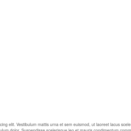
ing elit. Vestibulum mattis urna et sem euismod, ut laoreet lacus scele
stibulum dolor. Suspendisse scelerisque leo et mauris condimentum com