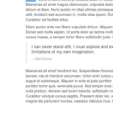
Maecenas sit amet magna ullamcorper, vulputate dolor no
dictum et diam. Nunc auctor mi vitae ultrices consequ
velit, tincidunt sed accumsan in, mollis vitae ipsum. 
Curabitur vel facilisis tellus.
Etiam auctor ante nec libero vulputate dictum. Aliqua
Donec sed mollis sapien. Ut porta dolor ac lacinia moll
cursus massa, a semper tortor libero sollicitudin justo.
I can never stand still. I must explore and e
limitations of my own imagination.
Walt Disney
Maecenas sit amet hendrerit leo. Suspendisse rhoncus t
laoreet, nisi at interdum accumsan, tortor enim luctus 
augue et scelerisque. Aliquam in ante at justo porttito
porttitor tortor quis, venenatis purus. Sed tempor ero
nulla pretium. Aenean sed lorem lobortis, sollicitudin n
Curabitur volutpat cursus sagittis. Praesent dolor leo,
magnis dis parturient montes, nascetur ridiculus mus. S