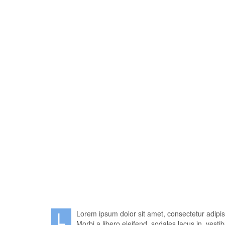
L
Lorem ipsum dolor sit amet, consectetur adipisc
Morbi a libero eleifend, sodales lacus in, ve