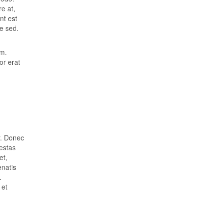
e at,
nt est
ue sed.
um.
or erat
r. Donec
gestas
et,
enatis
.
 et