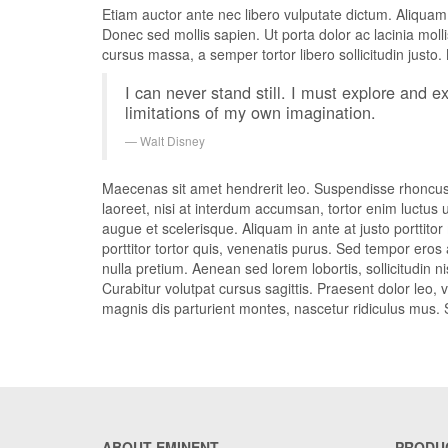
Etiam auctor ante nec libero vulputate dictum. Aliqua
Donec sed mollis sapien. Ut porta dolor ac lacinia moll
cursus massa, a semper tortor libero sollicitudin justo.
I can never stand still. I must explore and e
limitations of my own imagination.
Walt Disney
Maecenas sit amet hendrerit leo. Suspendisse rhoncus t
laoreet, nisi at interdum accumsan, tortor enim luctus 
augue et scelerisque. Aliquam in ante at justo porttito
porttitor tortor quis, venenatis purus. Sed tempor ero
nulla pretium. Aenean sed lorem lobortis, sollicitudin n
Curabitur volutpat cursus sagittis. Praesent dolor leo,
magnis dis parturient montes, nascetur ridiculus mus. S
ABOUT EMINENT
PRODU