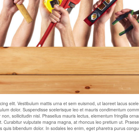
ing elit. Vestibulum mattis urna et sem euismod, ut laoreet lacus scele
stibulum dolor. Suspendisse scelerisque leo et mauris condimentum com
n, sollicitudin nisl. Phasellus mauris lectus, elementum fringilla ornar
at. Curabitur vulputate magna magna, at rhoncus leo pretium ut. Praese
Duis quis bibendum dolor. In sodales leo enim, eget pharetra purus cong