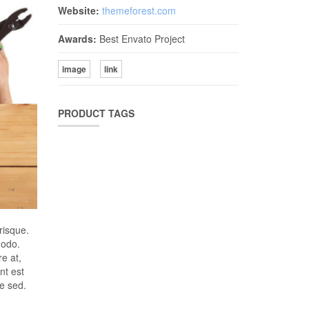
Website:
themeforest.com
Awards:
Best Envato Project
image
link
PRODUCT TAGS
risque.
modo.
e at,
nt est
ue sed.