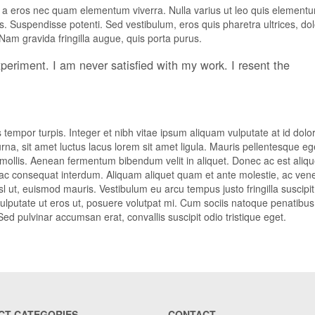
m a eros nec quam elementum viverra. Nulla varius ut leo quis element
is. Suspendisse potenti. Sed vestibulum, eros quis pharetra ultrices, dol
 Nam gravida fringilla augue, quis porta purus.
xperiment. I am never satisfied with my work. I resent the
empor turpis. Integer et nibh vitae ipsum aliquam vulputate at id dolo
urna, sit amet luctus lacus lorem sit amet ligula. Mauris pellentesque e
r mollis. Aenean fermentum bibendum velit in aliquet. Donec ac est aliqu
s ac consequat interdum. Aliquam aliquet quam et ante molestie, ac ven
isl ut, euismod mauris. Vestibulum eu arcu tempus justo fringilla suscipit
 vulputate ut eros ut, posuere volutpat mi. Cum sociis natoque penatibus
ed pulvinar accumsan erat, convallis suscipit odio tristique eget.
CT CATEGORIES
CONTACT