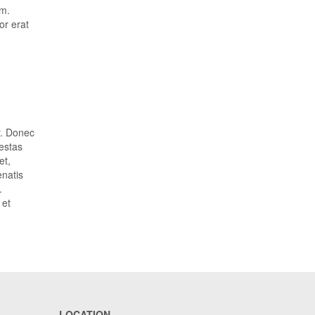
um.
or erat
r. Donec
gestas
et,
enatis
.
 et
LOCATION