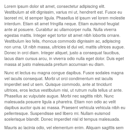
Lorem ipsum dolor sit amet, consectetur adipiscing elit.
Vestibulum at elit dignissim, varius mi ut, hendrerit est. Fusce eu
laoreet mi, id semper ligula. Phasellus id ipsum vel lorem molestie
interdum. Etiam sit amet fringilla neque. Etiam euismod feugiat
ante at posuere. Curabitur ac ullamcorper nulla. Nulla viverra
egestas mattis. Integer eget tortor sit amet nibh lobortis ornare.
Vestibulum leo felis, rhoncus commodo dignissim ac, adipiscing
non urna. Ut nibh massa, ultricies id dui vel, mattis ultrices augue.
Donec in orci diam. Integer aliquet, justo a consequat faucibus,
lacus diam cursus arcu, in viverra odio nulla eget dolor. Duis eget
massa at justo malesuada pretium accumsan eu diam.
Nunc et lectus eu magna congue dapibus. Fusce sodales magna
vel iaculis consequat. Morbi ut orci condimentum est iaculis
imperdiet sed ut sem. Quisque commodo, ante at tincidunt
ultrices, eros lectus vestibulum nisi, ut rutrum nulla tellus ut ante.
Phasellus ac vulputate augue. Morbi nec sagittis nibh. Nunc
malesuada posuere ligula a pharetra. Etiam non odio ac velit
dapibus auctor quis ac massa. Praesent vehicula vehicula nibh eu
pellentesque. Suspendisse sed libero mi. Nullam euismod
scelerisque blandit. Donec imperdiet nisl id tempus malesuada.
Mauris ac lacinia odio, vel elementum enim. Aliquam sagittis sem