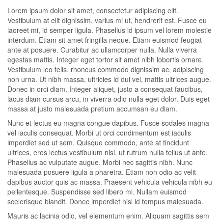
Lorem ipsum dolor sit amet, consectetur adipiscing elit.
Vestibulum at elit dignissim, varius mi ut, hendrerit est. Fusce eu
laoreet mi, id semper ligula. Phasellus id ipsum vel lorem molestie
interdum. Etiam sit amet fringilla neque. Etiam euismod feugiat
ante at posuere. Curabitur ac ullamcorper nulla. Nulla viverra
egestas mattis. Integer eget tortor sit amet nibh lobortis ornare.
Vestibulum leo felis, rhoncus commodo dignissim ac, adipiscing
non urna. Ut nibh massa, ultricies id dui vel, mattis ultrices augue.
Donec in orci diam. Integer aliquet, justo a consequat faucibus,
lacus diam cursus arcu, in viverra odio nulla eget dolor. Duis eget
massa at justo malesuada pretium accumsan eu diam.
Nunc et lectus eu magna congue dapibus. Fusce sodales magna
vel iaculis consequat. Morbi ut orci condimentum est iaculis
imperdiet sed ut sem. Quisque commodo, ante at tincidunt
ultrices, eros lectus vestibulum nisi, ut rutrum nulla tellus ut ante.
Phasellus ac vulputate augue. Morbi nec sagittis nibh. Nunc
malesuada posuere ligula a pharetra. Etiam non odio ac velit
dapibus auctor quis ac massa. Praesent vehicula vehicula nibh eu
pellentesque. Suspendisse sed libero mi. Nullam euismod
scelerisque blandit. Donec imperdiet nisl id tempus malesuada.
Mauris ac lacinia odio, vel elementum enim. Aliquam sagittis sem