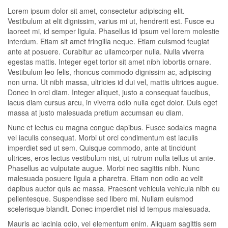
Lorem ipsum dolor sit amet, consectetur adipiscing elit.
Vestibulum at elit dignissim, varius mi ut, hendrerit est. Fusce eu
laoreet mi, id semper ligula. Phasellus id ipsum vel lorem molestie
interdum. Etiam sit amet fringilla neque. Etiam euismod feugiat
ante at posuere. Curabitur ac ullamcorper nulla. Nulla viverra
egestas mattis. Integer eget tortor sit amet nibh lobortis ornare.
Vestibulum leo felis, rhoncus commodo dignissim ac, adipiscing
non urna. Ut nibh massa, ultricies id dui vel, mattis ultrices augue.
Donec in orci diam. Integer aliquet, justo a consequat faucibus,
lacus diam cursus arcu, in viverra odio nulla eget dolor. Duis eget
massa at justo malesuada pretium accumsan eu diam.
Nunc et lectus eu magna congue dapibus. Fusce sodales magna
vel iaculis consequat. Morbi ut orci condimentum est iaculis
imperdiet sed ut sem. Quisque commodo, ante at tincidunt
ultrices, eros lectus vestibulum nisi, ut rutrum nulla tellus ut ante.
Phasellus ac vulputate augue. Morbi nec sagittis nibh. Nunc
malesuada posuere ligula a pharetra. Etiam non odio ac velit
dapibus auctor quis ac massa. Praesent vehicula vehicula nibh eu
pellentesque. Suspendisse sed libero mi. Nullam euismod
scelerisque blandit. Donec imperdiet nisl id tempus malesuada.
Mauris ac lacinia odio, vel elementum enim. Aliquam sagittis sem